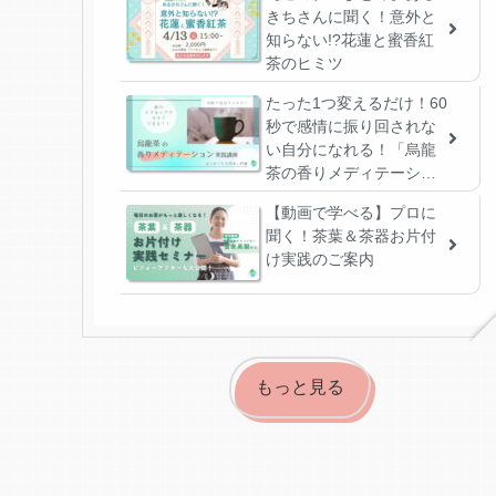
きちさんに聞く！意外と
知らない!?花蓮と蜜香紅
茶のヒミツ
たった1つ変えるだけ！60
秒で感情に振り回されな
い自分になれる！「烏龍
茶の香りメディテーショ
ン」実践法【動画講座】
【動画で学べる】プロに
聞く！茶葉＆茶器お片付
け実践のご案内
もっと見る