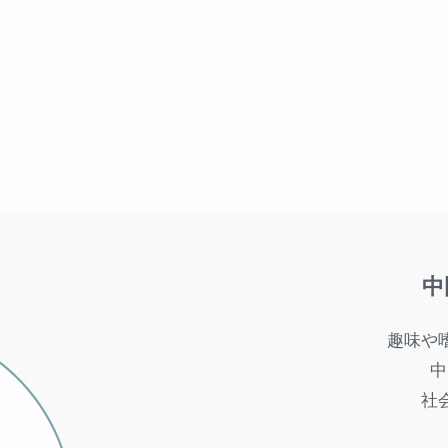
中
趣味や
中
社