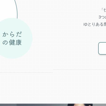
「
3
ゆとりある