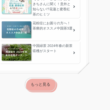
きちさんに聞く！意外と
知らない!?花蓮と蜜香紅
茶のヒミツ
花粉症にお困りの方へ！
茶療的オススメ中国茶3選
中国緑茶 2024年春の新茶
収穫がスタート
もっと見る