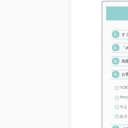
す
「
烏
お
YOK
Amy
やよ
あま