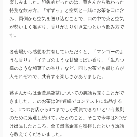
楽しみました。印象的だったのは、蔡さんから教わった
特別な飲み方。「ずずっ」と空気と一緒にお茶を口に含
み、両側から空気を送り込むことで、口の中で茶と空気
が勢いよく混ざり、香りがより引き立つという飲み方で
す。
各会場から感想を共有していただくと、「マンゴーのよ
うな香り」「イチゴのような甘酸っぱい香り」「生八つ
橋のような和菓子の香り」など、同じお茶でも感じ方が
人それぞれで、共有する楽しさがありました。
蔡さんからは金萱烏龍茶についての裏話も聞くことがで
きました。このお茶は3年連続でコンテストに出品する
も、1つのお店から3つまでしか受賞できないという規則
のために落選し続けていたとのこと。そこで今年は3つだ
け出品したところ、全て最高金賞を獲得したという逸話
を教えてくださいました。