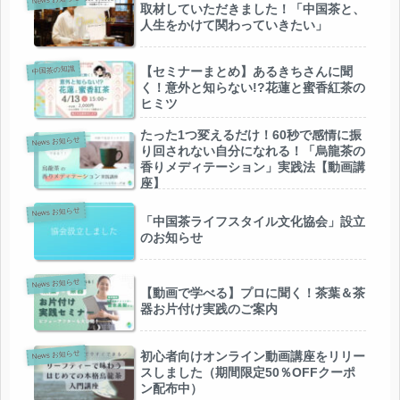
取材していただきました！「中国茶と、
人生をかけて関わっていきたい」
中国茶の知識
【セミナーまとめ】あるきちさんに聞
く！意外と知らない!?花蓮と蜜香紅茶の
ヒミツ
たった1つ変えるだけ！60秒で感情に振
News お知らせ
り回されない自分になれる！「烏龍茶の
香りメディテーション」実践法【動画講
座】
News お知らせ
「中国茶ライフスタイル文化協会」設立
のお知らせ
News お知らせ
【動画で学べる】プロに聞く！茶葉＆茶
器お片付け実践のご案内
News お知らせ
初心者向けオンライン動画講座をリリー
スしました（期間限定50％OFFクーポ
ン配布中）