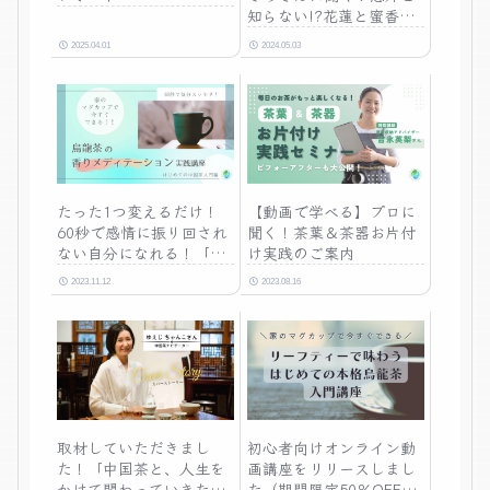
知らない!?花蓮と蜜香紅
茶のヒミツ
2025.04.01
2024.05.03
たった1つ変えるだけ！
【動画で学べる】プロに
60秒で感情に振り回され
聞く！茶葉＆茶器お片付
ない自分になれる！「烏
け実践のご案内
龍茶の香りメディテーシ
2023.11.12
2023.08.16
ョン」実践法【動画講
座】
取材していただきまし
初心者向けオンライン動
た！「中国茶と、人生を
画講座をリリースしまし
かけて関わっていきた
た（期間限定50％OFFク