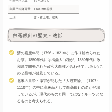
年間平均気温
15～18.5℃
年間平均降雨量
1,600mm前後
土壌
赤・黄土壌、肥沃
白毫銀針の歴史・逸話
清の嘉慶年間（1796～1821年）に作り始められた
お茶。1850年代には福鼎大白種が、1880年代に政
和県で開発された政和大白種と合わせて、現代もこ
の２品種が普及している。
北宋の皇帝・徽宗が記した『大観茶論』（1107～
1110年）の中に高級品として白毫銀針の名が登場
しているが、現代のものと同一ではなくルーツとな
るものと考えられる。