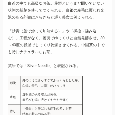
白茶の中でも高級なお茶。芽頭というまだ開いていない
状態の新芽を使ってつくられる。白銀の産毛に覆われ光
沢のある外観はきらきらと輝く美女に例えられる。
「炒青（釜で炒って加熱する）」や「揉捻（揉み込
む）」工程がなく、萎凋でゆっくりと自然発酵させ、30
～40度の低温でじっくり乾燥させて作る。中国茶の中で
も特にナチュラルなお茶。
英語では「Silver Needle」と表記される。
針のようにまっすぐでふっくらとした芽。
形状
白銀の産毛（白毫）がびっしり
透明感のある澄んだ黄色。
水色
産毛がお湯に溶けてキラキラ輝く
「毫香」と呼ばれる産毛の多いお茶
香り
特有の甘みのある香り