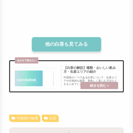
他の白茶も見てみる
【白茶の解説】種類・おいしい飲み
方・生産エリアの紹介
中国茶の一つである白茶について、生産エリ
アや代表的な銘茶、美味しく楽しむ方法など
をまとめています。白茶とは？白茶は少しだ
け発酵させているため“軽発酵茶”と呼ばれる
ことも。製造工程中で、茶葉を揉み込むこと
がないため、白茶の茶葉は摘み取った後の...
中国茶の知識
白茶